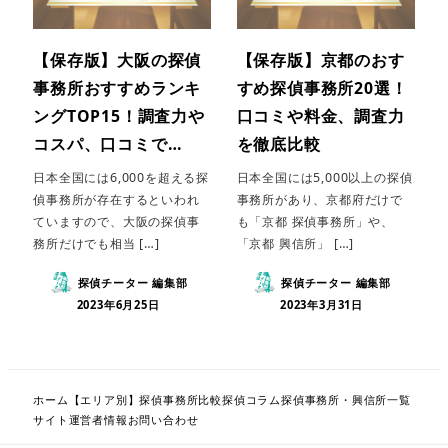
【保存版】大阪の探偵
【保存版】京都のおす
事務所おすすめランキ
すめ探偵事務所20選！
ングTOP15！調査力や
口コミや料金、調査力
コスパ、口コミで…
を徹底比較
日本全国には6,000を超える探
日本全国には5,000以上の探偵
偵事務所が存在するといわれ
事務所があり、京都府だけで
ていますので、大阪の探偵事
も「京都 探偵事務所」や、
務所だけでも相当 […]
「京都 興信所」 […]
探偵チーター 編集部
探偵チーター 編集部
2023年6月25日
2023年3月31日
ホーム
【エリア別】探偵事務所比較
探偵コラム
探偵事務所・興信所一覧
サイト運営者情報
お問い合わせ