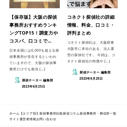
【保存版】大阪の探偵
コネクト探偵社の詳細
事務所おすすめランキ
情報、料金、口コミ・
ングTOP15！調査力や
評判まとめ
コスパ、口コミで…
コネクト探偵社は、大阪府東
大阪市に本社のある、法人運
日本全国には6,000を超える探
営の探偵社です。 今回は、コ
偵事務所が存在するといわれ
ネクト探偵社の特徴や […]
ていますので、大阪の探偵事
務所だけでも相当 […]
探偵チーター 編集部
2023年6月25日
探偵チーター 編集部
2023年6月25日
ホーム
【エリア別】探偵事務所比較
探偵コラム
探偵事務所・興信所一覧
サイト運営者情報
お問い合わせ