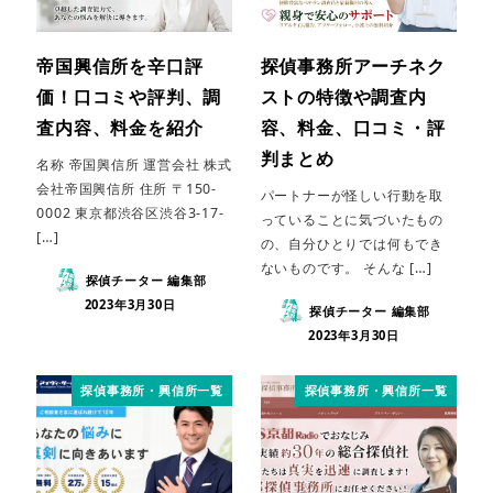
帝国興信所を辛口評
探偵事務所アーチネク
価！口コミや評判、調
ストの特徴や調査内
査内容、料金を紹介
容、料金、口コミ・評
判まとめ
名称 帝国興信所 運営会社 株式
会社帝国興信所 住所 〒150-
パートナーが怪しい行動を取
0002 東京都渋谷区渋谷3-17-
っていることに気づいたもの
[…]
の、自分ひとりでは何もでき
ないものです。 そんな […]
探偵チーター 編集部
2023年3月30日
探偵チーター 編集部
2023年3月30日
探偵事務所・興信所一覧
探偵事務所・興信所一覧