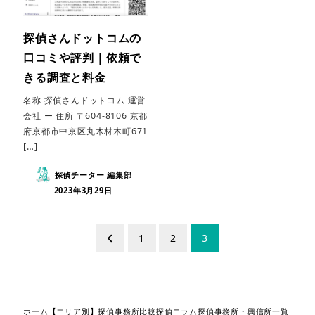
探偵さんドットコムの
口コミや評判｜依頼で
きる調査と料金
名称 探偵さんドットコム 運営
会社 ー 住所 〒604-8106 京都
府京都市中京区丸木材木町671
[…]
探偵チーター 編集部
2023年3月29日
投
1
2
3
稿
の
ペ
ホーム
【エリア別】探偵事務所比較
探偵コラム
探偵事務所・興信所一覧