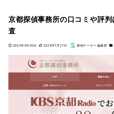
京都探偵事務所の口コミや評判
査
カ
2023年3月30日
2023年7月27日
探偵チーター 編集部
投稿日
更新日
著
者