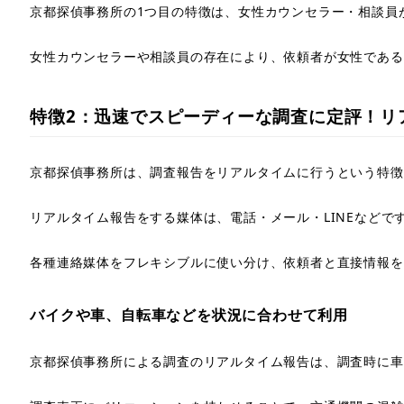
京都探偵事務所の1つ目の特徴は、女性カウンセラー・相談員
2.
京都探偵事務所の対応可能エリア
女性カウンセラーや相談員の存在により、依頼者が女性である
3.
京都探偵事務所の調査料金
4.
京都探偵事務所への調査依頼の流れ
特徴2：迅速でスピーディーな調査に定評！リ
5.
京都探偵事務所の調査事例
京都探偵事務所は、調査報告をリアルタイムに行うという特徴
6.
京都探偵事務所を利用した方の口コミ・評判
リアルタイム報告をする媒体は、電話・メール・LINEなどで
6.1.
良い口コミ
各種連絡媒体をフレキシブルに使い分け、依頼者と直接情報を
6.2.
悪い口コミ
バイクや車、自転車などを状況に合わせて利用
7.
京都探偵事務所を利用したあなたの口コミを募集
京都探偵事務所による調査のリアルタイム報告は、調査時に車
8.
京都探偵事務所はこんな人におすすめ！