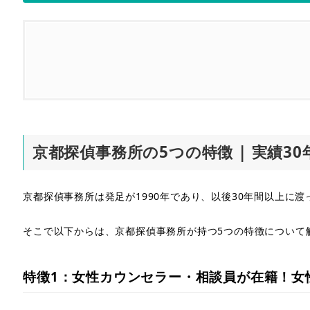
1.
京都探偵事務所の5つの特徴 | 実績30年、地域密
1.1.
特徴1：女性カウンセラー・相談員が在籍！女
京都探偵事務所の5つの特徴 | 実績3
1.2.
特徴2：迅速でスピーディーな調査に定評！リ
1.2.1.
バイクや車、自転車などを状況に合わせて
京都探偵事務所は発足が1990年であり、以後30年間以上に
1.3.
特徴3：暗視撮影も可能！
そこで以下からは、京都探偵事務所が持つ5つの特徴について
1.4.
特徴4：調査終了後に提携弁護士の紹介が可能
特徴1：女性カウンセラー・相談員が在籍！女
1.5.
特徴5：メディア実績豊富！あの有名ラジオ番