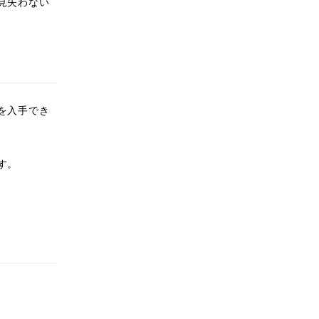
見失わない
を入手でき
す。