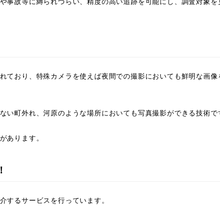
や事故等に縛られづらい、精度の高い追跡を可能にし、調査対象を
れており、特殊カメラを使えば夜間での撮影においても鮮明な画像
探偵事務所がおすすめ！
ない町外れ、河原のような場所においても写真撮影ができる技術で
があります。
！
介するサービスを行っています。