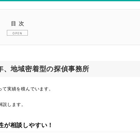
目次
着型の探偵事務所
性が相談しやすい！
0年、地域密着型の探偵事務所
アルタイム報告も可能！
利用
渡って実績を積んでいます。
解説します。
！
性が相談しやすい！
組にも協力！