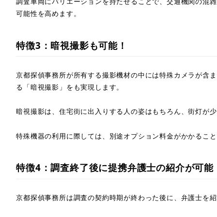
調査車両にバリエーションを持たせることで、交通機関の混雑
8.1.
女性で、男性調査員への相談に抵抗がある人
可能性を高めます。
8.2.
京都在住の人
特徴3：暗視撮影も可能！
9.
京都探偵事務所に関するよくある質問
京都探偵事務所が所有する撮影機材の中には特殊カメラが含ま
10.
京都で女性調査員への相談を希望するなら、京都
る「暗視撮影」をも実現します。
暗視撮影は、住宅街に出入りする人の姿はもちろん、街灯が少
特殊機器の利用に際しては、別途オプション料金がかかること
特徴4：調査終了後に提携弁護士の紹介が可能
京都探偵事務所は調査の契約時期が終わった後に、弁護士を紹