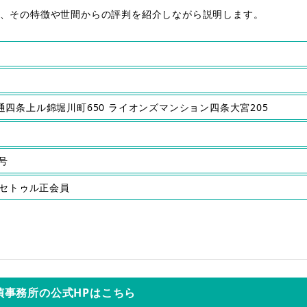
、その特徴や世間からの評判を紹介しながら説明します。
堀川通四条上ル錦堀川町650 ライオンズマンション四条大宮205
号
・セトゥル正会員
偵事務所の公式HPはこちら